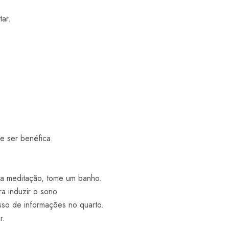
ar.
.
e ser benéfica.
aça meditação, tome um banho.
ra induzir o sono
sso de informações no quarto.
r.