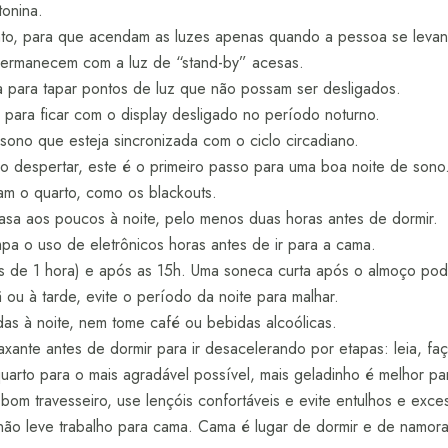
tonina.
o, para que acendam as luzes apenas quando a pessoa se levant
permanecem com a luz de “stand-by” acesas.
ta para tapar pontos de luz que não possam ser desligados.
para ficar com o display desligado no período noturno.
sono que esteja sincronizada com o ciclo circadiano.
o despertar, este é o primeiro passo para uma boa noite de sono
am o quarto, como os blackouts.
asa aos poucos à noite, pelo menos duas horas antes de dormir.
pa o uso de eletrônicos horas antes de ir para a cama.
is de 1 hora) e após as 15h. Uma soneca curta após o almoço pod
ou à tarde, evite o período da noite para malhar.
as à noite, nem tome café ou bebidas alcoólicas.
laxante antes de dormir para ir desacelerando por etapas: leia, f
uarto para o mais agradável possível, mais geladinho é melhor pa
om travesseiro, use lençóis confortáveis e evite entulhos e exce
 não leve trabalho para cama. Cama é lugar de dormir e de namora