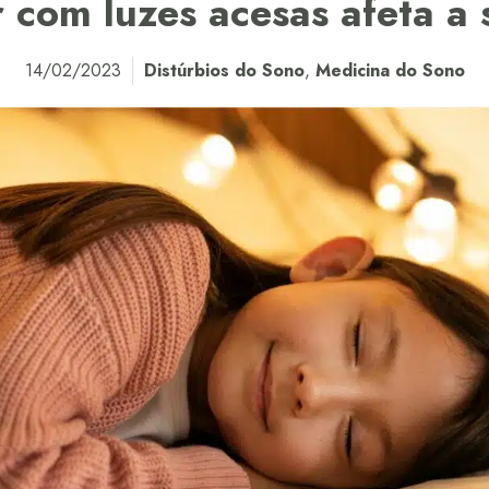
 com luzes acesas afeta a
14/02/2023
Distúrbios do Sono
,
Medicina do Sono