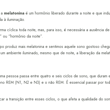
, a
melatonina
é um hormônio liberado durante a noite e que ind
a à iluminação.
ma cíclica toda noite, mas, para isso, é necessária a ausência de 
 ou “hormônio da noite”.
po produz mais melatonina e sentimos aquele sono gostoso che
 um ambiente iluminado, mesmo que de noite, a liberação da melat
ma pessoa passa entre quatro e seis ciclos de sono, que duram 
sono REM (N1, N2 e N3) e o não REM. É essencial passar por tod
car a transição entre esses ciclos, o que afeta a qualidade do s