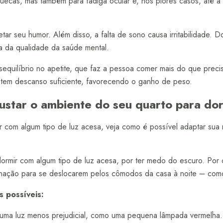
uecas, mas também para fadiga ocular e, nos piores casos, até a
tar seu humor. Além disso, a falta de sono causa irritabilidade. 
a da qualidade da saúde mental.
quilíbrio no apetite, que faz a pessoa comer mais do que precis
o tem descanso suficiente, favorecendo o ganho de peso.
star o ambiente do seu quarto para do
 com algum tipo de luz acesa, veja como é possível adaptar sua r
rmir com algum tipo de luz acesa, por ter medo do escuro. Por o
inação para se deslocarem pelos cômodos da casa à noite – como
s possíveis:
uma luz menos prejudicial, como uma pequena lâmpada vermelha. 