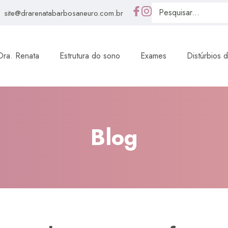
site@drarenatabarbosaneuro.com.br
Dra. Renata
Estrutura do sono
Exames
Distúrbios 
Blog