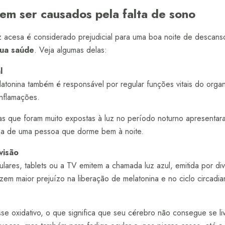
m ser causados pela falta de sono
z acesa é considerado prejudicial para uma boa noite de descans
sua saúde
. Veja algumas delas:
l
atonina também é responsável por regular funções vitais do organ
nflamações.
 que foram muito expostas à luz no período noturno apresentaram
e a de uma pessoa que dorme bem à noite.
visão
ulares, tablets ou a TV emitem a chamada luz azul, emitida por d
zem maior prejuízo na liberação de melatonina e no ciclo circadi
se oxidativo, o que significa que seu cérebro não consegue se livr